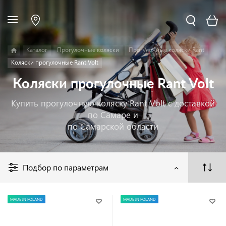
Каталог
Прогулочные коляски
Прогулочные коляски Rant
Коляски прогулочные Rant Volt
Коляски прогулочные Rant Volt
Купить прогулочную коляску Rant Volt с доставкой
по Самаре и
по Самарской области
Подбор по параметрам
MADE IN POLAND
MADE IN POLAND