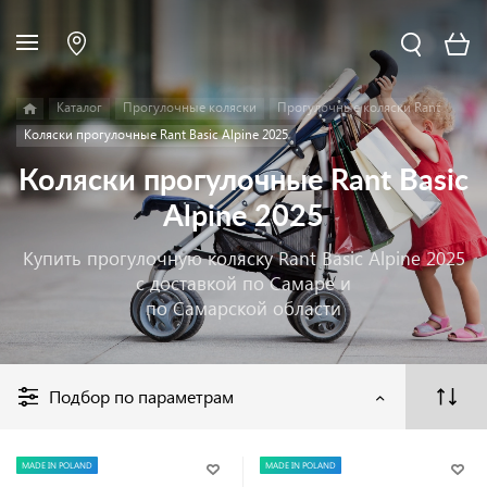
Каталог
Прогулочные коляски
Прогулочные коляски Rant
Коляски прогулочные Rant Basic Alpine 2025
Коляски прогулочные Rant Basic
Alpine 2025
Купить прогулочную коляску Rant Basic Alpine 2025
с доставкой по Самаре и
по Самарской области
Подбор по параметрам
MADE IN POLAND
MADE IN POLAND