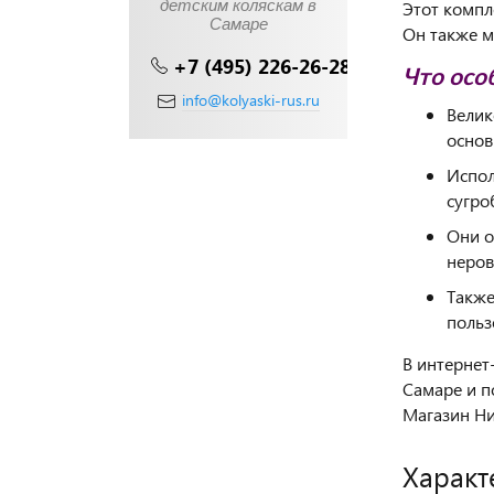
детским коляскам в
Этот компл
Самаре
Он также м
+7 (495) 226-26-28
Что осо
info@kolyaski-rus.ru
Велик
основ
Испол
сугро
Они о
неров
Также
польз
В интернет
Самаре и п
Магазин Ни
Характ