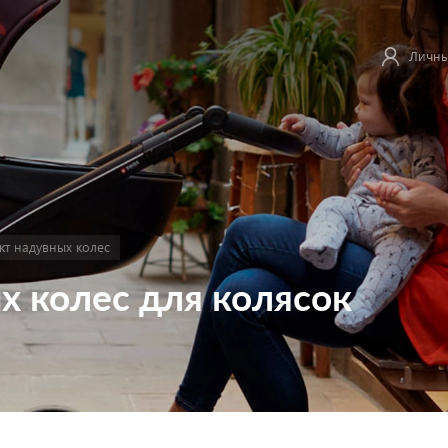
Личны
кт надувных колес
х колес для колясок