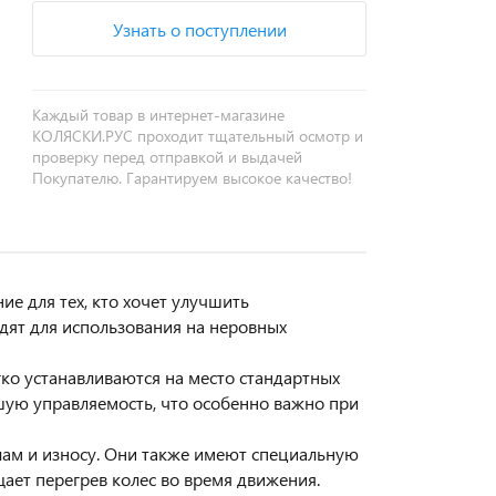
Узнать о поступлении
Каждый товар в интернет-магазине
КОЛЯСКИ.РУС проходит тщательный осмотр и
проверку перед отправкой и выдачей
Покупателю. Гарантируем высокое качество!
ие для тех, кто хочет улучшить
дят для использования на неровных
гко устанавливаются на место стандартных
шую управляемость, что особенно важно при
лам и износу. Они также имеют специальную
ает перегрев колес во время движения.