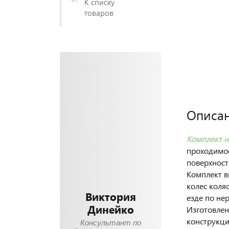
К списку
товаров
Описа
Комплект на
проходимос
поверхност
Комплект в
колес коля
Виктория
езде по не
Динейко
Изготовлен
конструкци
Консультант по