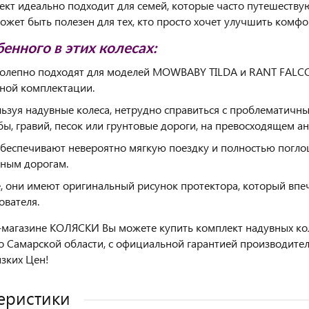
ект идеально подходит для семей, которые часто путешествую
ожет быть полезен для тех, кто просто хочет улучшить комфо
бенного в этих колесах:
олепно подходят для моделей MOWBABY TILDA и RANT FALCON,
ной комплектации.
ьзуя надувные колеса, нетрудно справиться с проблематичны
бы, гравий, песок или грунтовые дороги, на превосходящем а
беспечивают невероятно мягкую поездку и полностью погл
ным дорогам.
, они имеют оригинальный рисунок протектора, который впе
ователя.
-магазине КОЛЯСКИ Вы можете купить комплект надувных колес
о Самарской области, с официальной гарантией производит
зких Цен!
еристики