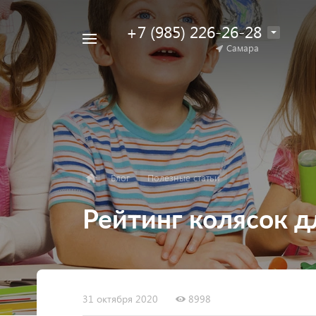
+7 (985) 226-26-28
Например,
Самара
Найти
коляска
в каталоге
для
двойни
Блог
Полезные статьи
Рейтинг колясок 
31 октября 2020
8998