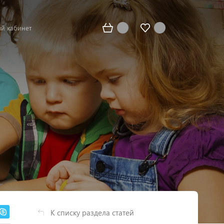
й кабинет
К списку раздела статей