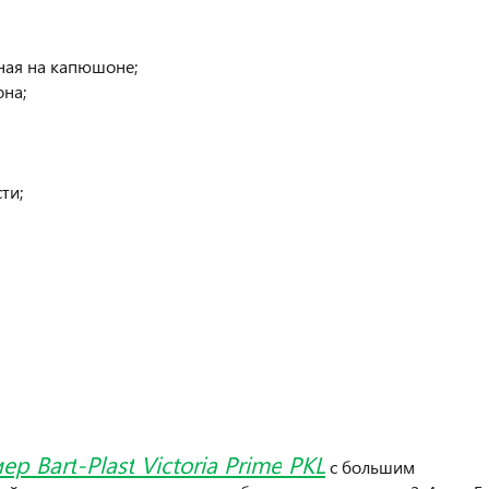
ная на капюшоне;
на;
ти;
мер
Bart
-
Plast
Victoria
Prime
PKL
с большим