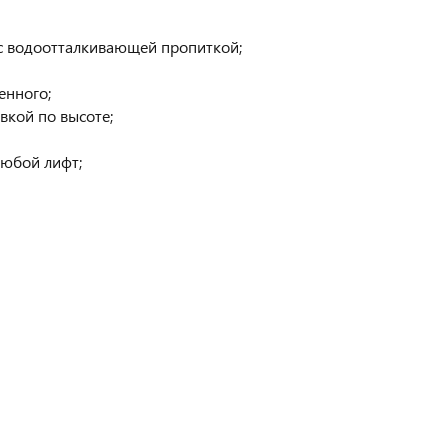
 с водоотталкивающей пропиткой;
енного;
вкой по высоте;
любой лифт;