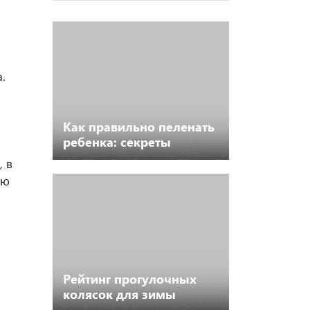
.
Как правильно пеленать
ребенка: секреты
комфорта и спокойного
, в
сна
ию
Рейтинг прогулочных
колясок для зимы