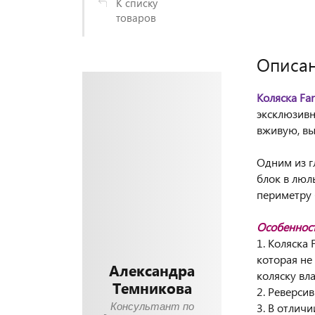
К списку
товаров
Описа
Коляска Fa
эксклюзивн
вживую, вы 
Одним из г
блок в люл
периметру 
Особенност
1. Коляска
которая не
Александра
коляску вл
Темникова
2. Реверси
Консультант по
3. В отлич