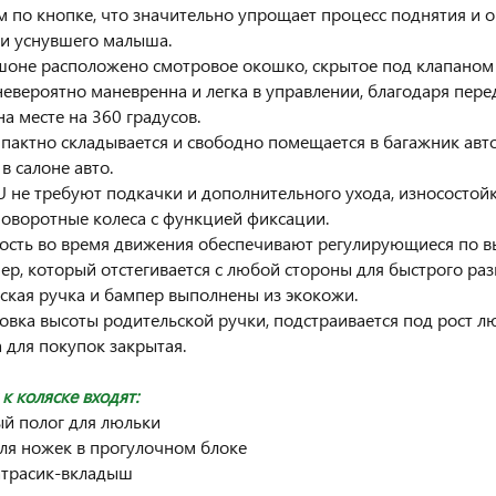
 по кнопке, что значительно упрощает процесс поднятия и о
и уснувшего малыша.
шоне расположено смотровое окошко, скрытое под клапаном 
 невероятно маневренна и легка в управлении, благодаря пе
а месте на 360 градусов.
мпактно складывается и свободно помещается в багажник авто
в салоне авто.
PU не требуют подкачки и дополнительного ухода, износостой
оворотные колеса с функцией фиксации.
ность во время движения обеспечивают регулирующиеся по в
ер, который отстегивается с любой стороны для быстрого раз
ьская ручка и бампер выполнены из экокожи.
ровка высоты родительской ручки, подстраивается под рост л
а для покупок закрытая.
к коляске входят:
ый полог для люльки
для ножек в прогулочном блоке
атрасик-вкладыш