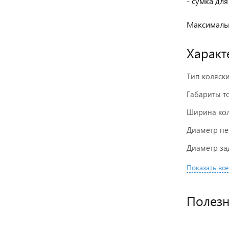
- сумка дл
Максимальн
Характ
Тип коляск
Габариты то
Ширина кол
Диаметр пе
Диаметр зад
Показать все
Полез