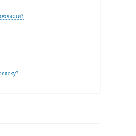
 области?
оляску?