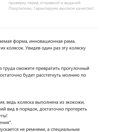
проверку перед отправкой и выдачей
Покупателю. Гарантируем высокое качество!
аемая форма, инновационная рама,
их колясок. Увидев один раз эту коляску
ез труда сможете превратить прогулочный
 достаточно будет расстегнуть молнию по
ия, ведь коляска выполнена из экокожи,
ний вид в порядок, достаточно протереть
уты!
ения".
опускается не ремнями, а специальным