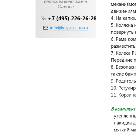
детским коляскам в
механизмом
Самаре
движениям
+7 (495) 226-26-28
4. На капю
5. Коляска
info@kolyaski-rus.ru
повернуть н
6. Рама ко
разместить 
7. Колеса 
Передние п
8. Безопас
также бамп
9. Родител
10. Регули
11. Корзин
В комплект 
- утепленн
- накидка 
- мягкий м