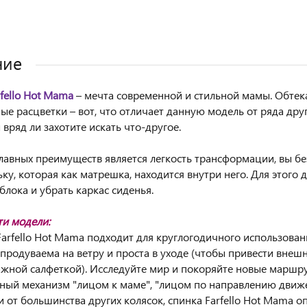
ние
rfello Hot Mama
– мечта современной и стильной мамы. Обтек
ые расцветки – вот, что отличает данную модель от ряда друг
вряд ли захотите искать что-другое.
лавных преимуществ является легкость трансформации, вы б
ьку, которая как матрешка, находится внутри него. Для этого
блока и убрать каркас сиденья.
и модели:
 Farfello Hot Mama подходит для круглогодичного использован
 продуваема на ветру и проста в уходе (чтобы привести внеш
ажной салфеткой). Исследуйте мир и покоряйте новые маршр
вный механизм "лицом к маме", "лицом по направлению движ
ии от большинства других колясок, спинка Farfello Hot Mama 