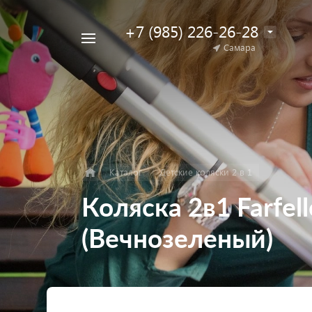
+7 (985) 226-26-28
Например,
Самара
Найти
коляска
в каталоге
для
двойни
Каталог
Детские коляски 2 в 1
Коляска 2в1 Farfel
(Вечнозеленый)