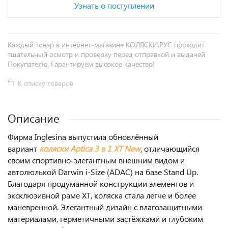
Узнать о поступлении
Каждый товар в интернет-магазине КОЛЯСКИ.РУС проходит
тщательный осмотр и проверку перед отправкой и выдачей
Покупателю. Гарантируем высокое качество!
К списку товаров
Описание
Фирма Inglesina выпустила обновлённый
вариант
коляски Aptica 3 в 1 XT New
, отличающийся
своим спортивно-элегантным внешним видом и
автолюлькой Darwin i-Size (ADAC) на базе Stand Up.
Благодаря продуманной конструкции элементов и
эксклюзивной раме XT, коляска стала легче и более
маневренной. Элегантный дизайн с влагозащитными
материалами, герметичными застёжками и глубоким