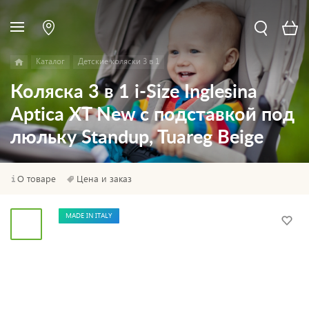
Каталог
Детские коляски 3 в 1
Коляска 3 в 1 i-Size Inglesina
Aptica XT New с подставкой под
люльку Standup, Tuareg Beige
О товаре
Цена и заказ
MADE IN ITALY