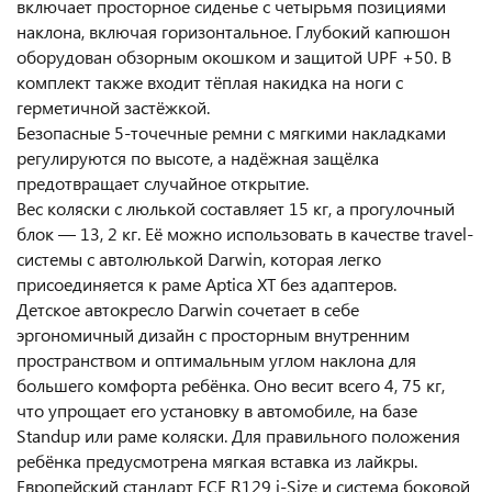
включает просторное сиденье с четырьмя позициями
наклона, включая горизонтальное. Глубокий капюшон
оборудован обзорным окошком и защитой UPF +50. В
комплект также входит тёплая накидка на ноги с
герметичной застёжкой.
Безопасные 5-точечные ремни с мягкими накладками
регулируются по высоте, а надёжная защёлка
предотвращает случайное открытие.
Вес коляски с люлькой составляет 15 кг, а прогулочный
блок — 13, 2 кг. Её можно использовать в качестве travel-
системы с автолюлькой Darwin, которая легко
присоединяется к раме Aptica XT без адаптеров.
Детское автокресло Darwin сочетает в себе
эргономичный дизайн с просторным внутренним
пространством и оптимальным углом наклона для
большего комфорта ребёнка. Оно весит всего 4, 75 кг,
что упрощает его установку в автомобиле, на базе
Standup или раме коляски. Для правильного положения
ребёнка предусмотрена мягкая вставка из лайкры.
Европейский стандарт ECE R129 i-Size и система боковой