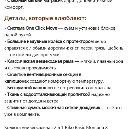
-
Съёмный мягкий матрасик
дарит дополнительный
комфорт.
Детали, которые влюбляют:
-
Система One Click Move
— съём и установка блоков
одной рукой.
-
Большие надувные колёса с протектором
легко
справятся с любыми дорогами: снег, песок, грязь, щебень
— не помеха для прогулки.
-
Классическая вездеходная рама
— мягкий, плавный ход
и высокая проходимость.
-
Скрытые вентиляционные секции в
капюшонах
создают комфортную температуру.
-
Бесшумный капюшон
не потревожит сон малыша.
-
Ткань с водоотталкивающей пропиткой
надёжно
защитит от дождя и ветра.
-
Стильная сумка, москитная сеткаи дождевик
— всё это
уже в комплекте.
Коляска универсальная 2 в 1 Riko Basic Montana X