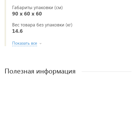
Габариты упаковки (см)
90 x 60 x 60
Вес товара без упаковки (кг)
14.6
Показать все
Полезная информация
Лучшие детские коляски 2-в-1. Рейтинг и
Рейтинг прогулочных колясок для зимы
Рейтинг колясок для новорожденных
Как выбрать детскую коляску для
новорожденного?
рекомендации.