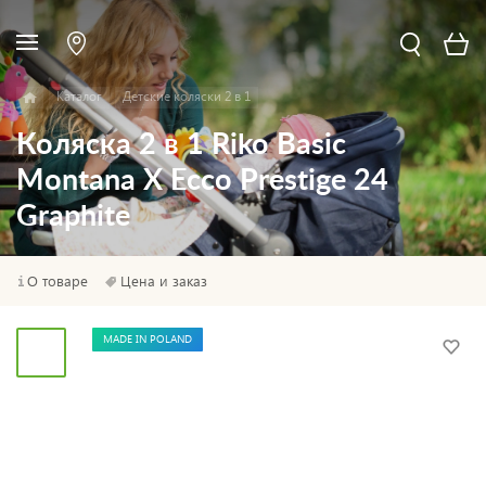
Каталог
Детские коляски 2 в 1
Коляска 2 в 1 Riko Basic
Montana X Ecco Prestige 24
Graphite
О товаре
Цена и заказ
MADE IN POLAND