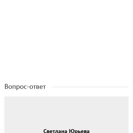
Полезные статьи
Полезные статьи
Полезные статьи
Полезные статьи
Вопрос-ответ
Светлана Юрьева