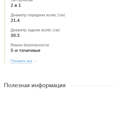
2 в 1
Диаметр передних колес (см)
21.4
Диаметр задних колёс (см)
30.5
Ремни безопасности
5-и точечные
Показать все
Полезная информация
Лучшие детские коляски 2-в-1. Рейтинг и
Рейтинг прогулочных колясок для зимы
Рейтинг колясок для новорожденных
Как выбрать детскую коляску для
новорожденного?
рекомендации.