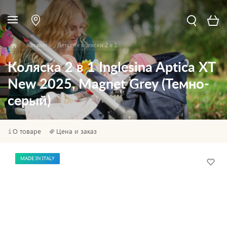
Каталог
Детские коляски 2 в 1
Коляска 2 в 1 Inglesina Aptica XT
New 2025, Magnet Grey (Темно-
серый)
О товаре
Цена и заказ
MADE IN ITALY