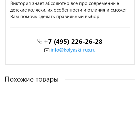
Виктория знает абсолютно всё про современные
детские коляски, их особенности и отличия и сможет
Вам помочь сделать правильный выбор!
+7 (495) 226-26-28
info@kolyaski-rus.ru
Похожие товары
MADE IN ITALY
MADE IN POLAND
MADE IN POLAND
MADE IN POLAND
Коляска 2 в 1 Indigo, In 07 (Черный)
Коляска Camarelo Zeo 2 в 1 экокожа сиреневый меланж
Коляска 2 в 1 Expander Elite 05 Mint мятный
Коляска 2 в 1 Rant Patio Purple
Коляска 2 в 1 Camarelo Zeo, Бежевый (ZEO'23-11)