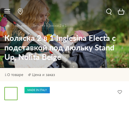
Каталог
Детские коляски 2 в 1
Коляска 2 в 1 Inglesina Electa с
подставкой под люльку Stand
Up, Nolita Beige
О товаре
Цена и заказ
MADE IN ITALY