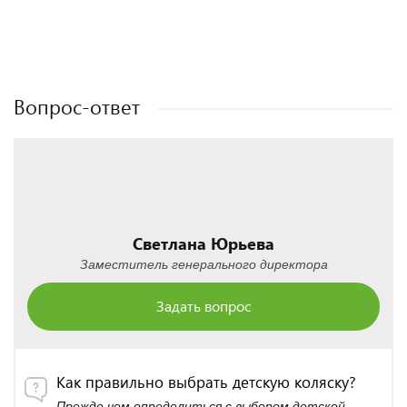
Полезные статьи
Полезные статьи
Полезные статьи
Полезные статьи
Вопрос-ответ
Светлана Юрьева
Заместитель генерального директора
Задать вопрос
Как правильно выбрать детскую коляску?
Прежде чем определиться с выбором детской