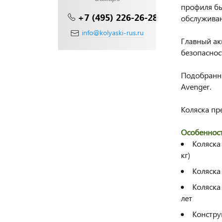
профиля бы
+7 (495) 226-26-28
обслуживан
info@kolyaski-rus.ru
Главный ак
безопаснос
Подобранны
Avenger.
Коляска пр
Особенност
Коляска
кг)
Коляска
Коляска
лет
Констру