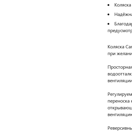
Коляска
Надёжна
Благода
предусмотр
Коляска Ca
при желани
Просторная
водоотталк
вентиляции
Регулируем
переноска 
открывающ
вентиляцию
Реверсивны