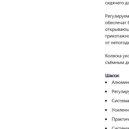
сидячего д
Регулируем
обеспечат 
открывающи
трикотажно
от непогод
Коляска ук
съёмным де
Шасси:
Алюмини
Регулир
Система
Усиленн
Практич
Система