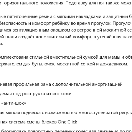
о горизонтального положения. Подставку для ног так же можн
ые пятиточечные ремни с мягкими накладками и защитный 
безопасность и комфорт ребёнку во время прогулок. Прогул
мся вентиляционным окошком со встроенной москитной сет
й ткани создаёт дополнительный комфорт, а утеплённая нак
ы.
омплектована стильной вместительной сумкой для мамы и объё
ржателем для бутылочек, москитной сеткой и дождевиком.
евая профильная рама с дополнительной амортизацией
уемая под рост ручка из эко кожи
 «анти-шок»
ая мягкая подвеска с возможностью многоступенчатой регул
ная система смены блоков One Click
 блокировки поворотных передних колёс для движения по п