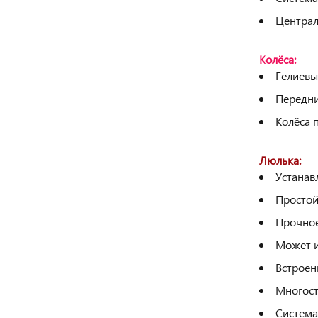
Централ
Колёса:
Гелиевы
Передни
Колёса п
Люлька:
Устанав
Простой
Прочное
Может и
Встроен
Многост
Система