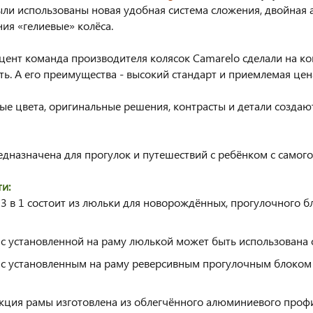
ли использованы новая удобная система сложения, двойная 
ия «гелиевые» колёса.
цент команда производителя колясок Camarelo сделали на ко
ть. А его преимущества - высокий стандарт и приемлемая цен
е цвета, оригинальные решения, контрасты и детали создаю
едназначена для прогулок и путешествий с ребёнком с самого
и:
 3 в 1 состоит из люльки для новорождённых, прогулочного 
 с установленной на раму люлькой может быть использована 
 с установленным на раму реверсивным прогулочным блоком 
кция рамы изготовлена из облегчённого алюминиевого проф