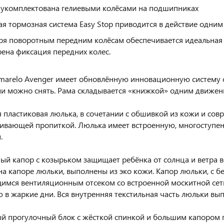
 укомплектована гелиевыми колёсами на подшипниках
я тормозная система Easy Stop приводится в действие одни
ря поворотным передним колёсам обеспечивается идеальная
ена фиксация передних колес.
marelo Avenger имеет обновлённую инновационную систему 
и можно снять. Рама складывается «книжкой» одним движен
 пластиковая люлька, в сочетании с обшивкой из кожи и сов
ивающей пропиткой. Люлька имеет встроенную, многоступен
.
ый капор с козырьком защищает ребёнка от солнца и ветра во
на капоре люльки, выполнены из эко кожи. Капор люльки, с 
имся вентиляционным отсеком со встроенной москитной се
 в жаркие дни. Вся внутренняя текстильная часть люльки вы
й прогулочный блок с жёсткой спинкой и большим капором п