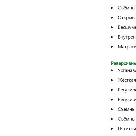
Съёмны
Открыва
Бесшумн
Внутрен
Матраси
Реверсивны
Устанав
Жёсткая
Регулир
Регулир
Съемны
Съёмный
Пятиточ