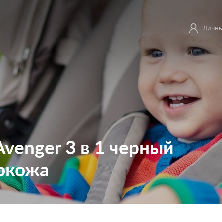
Личны
Avenger 3 в 1 черный
окожа