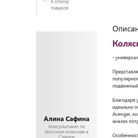
К списку
товаров
Описа
Коляск
- универса
Представл
популярног
подвижный
Благодаря
идеально п
Avenger, к
Алина Сафина
анализ пот
Консультант по
детским коляскам в
Особеннос
Самаре