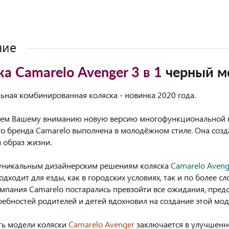
ние
а Camarelo Avenger 3 в 1
черный м
льная комбинированная коляска - новинка 2020 года.
яем Вашему вниманию новую версию многофункциональной к
о бренда Camarelo выполнена в молодёжном стиле. Она созд
 образ жизни.
 уникальным дизайнерским решениям коляска
Camarelo Aveng
одходит для езды, как в городских условиях, так и по более 
омпания Camarelo постарались превзойти все ожидания, пре
ребностей родителей и детей вдохновил на создание этой мод
ть модели коляски
Camarelo Avenger
заключается в улучшенн