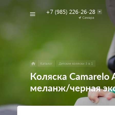
+7 (985) 226-26-28
Например,
Самара
Найти
коляска
в каталоге
для
двойни
Каталог
Детские коляски 3 в 1
Коляска Camarelo 
меланж/черная эк