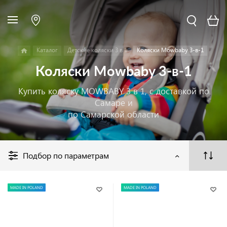
Каталог
Детские коляски 3 в 1
Коляски Mowbaby 3-в-1
Коляски Mowbaby 3-в-1
Купить коляску MOWBABY 3 в 1, с доставкой по
Самаре и
по Самарской области
Подбор по параметрам
MADE IN POLAND
MADE IN POLAND