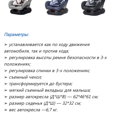
Параметры
:
➢
устанавливается как по ходу движения
автомобиля, так и против хода;
➢
регулировка высоты ремня безопасности в 3-х
положениях;
➢
регулировка спинки в 3-х положениях;
➢
съемный чехол;
➢
трансформируется до бустера;
➢
мягкий съемный вкладыш для малыша;
➢
размер автокресла (Д*Ш*В) — 62*46*61 см;
➢
размер сиденья (Д*Ш) — 32*32 см;
➢
вес автокресла —6,7 кг.